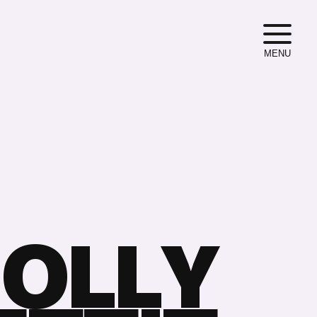
MENU
M
O
L
L
Y