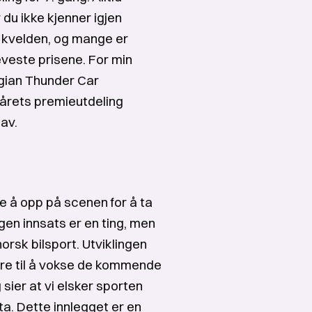
 du ikke kjenner igjen
v kvelden, og mange er
eveste prisene. For min
egian Thunder Car
r årets premieutdeling
 av.
e å opp på scenen for å ta
egen innsats er en ting, men
orsk bilsport. Utviklingen
re til å vokse de kommende
sier at vi elsker sporten
ta. Dette innlegget er en