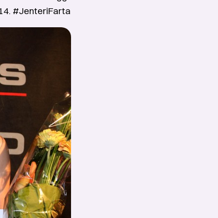
014. #JenteriFarta