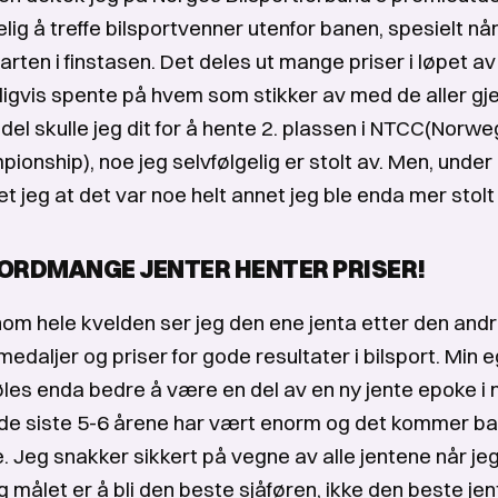
lig å treffe bilsportvenner utenfor banen, spesielt når
arten i finstasen. Det deles ut mange priser i løpet a
ligvis spente på hvem som stikker av med de aller gj
del skulle jeg dit for å hente 2. plassen i NTCC(Norw
ionship), noe jeg selvfølgelig er stolt av. Men, unde
t jeg at det var noe helt annet jeg ble enda mer stolt
ORDMANGE JENTER HENTER PRISER!
om hele kvelden ser jeg den ene jenta etter den andr
medaljer og priser for gode resultater i bilsport. Min 
øles enda bedre å være en del av en ny jente epoke i n
de siste 5-6 årene har vært enorm og det kommer ba
. Jeg snakker sikkert på vegne av alle jentene når jeg 
g målet er å bli den beste sjåføren, ikke den beste jen