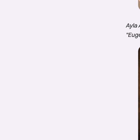
Ayla 
"Euge