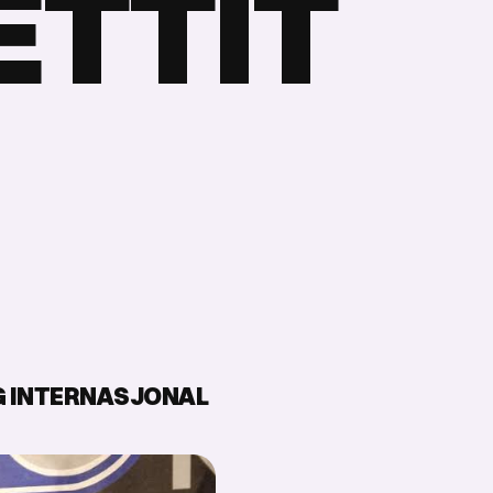
E
T
T
I
T
G INTERNASJONAL