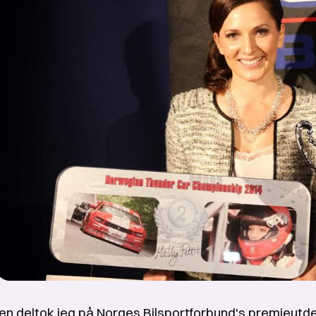
gen deltok jeg på Norges Bilsportforbund's premieutdeli