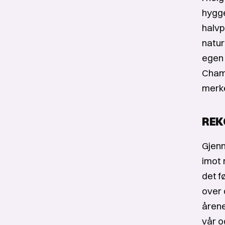
hygge
halvp
natur
egen 
Champ
merke
REK
Gjenn
imot 
det f
over 
årene
vår o