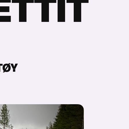
E
T
T
I
T
TØY