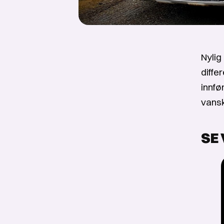
Nylig
diffe
innfø
vansk
SE 