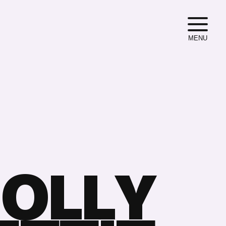
MENU
M
O
L
L
Y