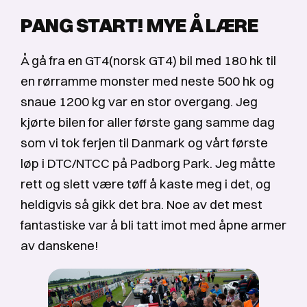
PANG START! MYE Å LÆRE
Å gå fra en GT4(norsk GT4) bil med 180 hk til
en rørramme monster med neste 500 hk og
snaue 1200 kg var en stor overgang. Jeg
kjørte bilen for aller første gang samme dag
som vi tok ferjen til Danmark og vårt første
løp i DTC/NTCC på Padborg Park. Jeg måtte
rett og slett være tøff å kaste meg i det, og
heldigvis så gikk det bra. Noe av det mest
fantastiske var å bli tatt imot med åpne armer
av danskene!