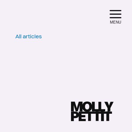
MENU
All articles
M
O
L
L
Y
P
E
T
T
I
T