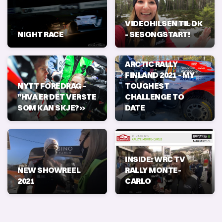
VIDEOHILSEN TIL DK
NIGHT RACE
- SESONGSTART!
ARCTIC RALLY
FINLAND 2021 - MY
NYTT FOREDRAG -
TOUGHEST
"HVA ER DET VERSTE
CHALLENGE TO
SOM KAN SKJE?»
DATE
INSIDE: WRC TV
NEW SHOWREEL
RALLY MONTE-
2021
CARLO